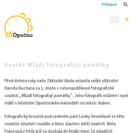
–
Se
Přihlásit
Soutěž
Mladí
W
fotografují
bu
památky
Soutěž Mladí fotografují památky
Před dvěma roky naše Základní škola oslavila velké vítězství
Davida Buchara za 1. místo v celorepublikové fotografické
soutěži „Mladí fotografují památky“. Jeho fotografii můžete i nyní
vidět v letošním Opočenském kalendáři na měsíc duben.
Fotografický kroužek pod vedením paní Lenky Veverkové se této
soutěže účastní i nadále a letos slavíme další úspěch. Nela
Francová z třídy 8.B se dostala do finále mezi 12 mladých