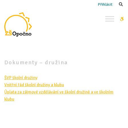
–
Se
Přihlásit
Dokumenty
–
W
družina
bu
Dokumenty – družina
ŠVP školní družiny
Vnitřní řád školní družiny a klubu
Úplata za zájmové vzdělávání ve školní družině a ve školním
klubu