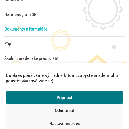
Harmonogram ŠR
Dokumenty a formuláře
Zápis
Školní poradenské pracoviště
Kroužky pro školní rok 25/26
Cookies používáme výhradně k tomu, abyste si zde mohli
pouštět výuková videa :)
Školní pomůcky
Přijmout
Odmítnout
Nastavit cookies
2021 │
Aneta Španielová