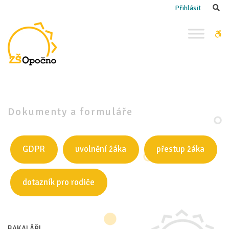
–
Se
Přihlásit
Dokumenty
a formuláře
W
bu
Dokumenty a formuláře
GDPR
uvolnění žáka
přestup žáka
dotazník pro rodiče
BAKALÁŘI