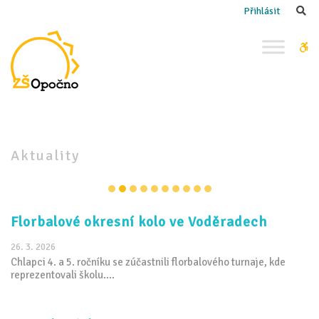
–
Se
Přihlásit
Aktuality
W
bu
Aktuality
Florbalové okresní kolo ve Voděradech
26. 3. 2026
Chlapci 4. a 5. ročníku se zúčastnili florbalového turnaje, kde
reprezentovali školu....