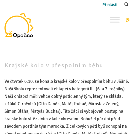
–
Se
Přihlásit
Krajské
kolo
W
v přespolním
bu
běhu
Krajské kolo v přespolním běhu
Ve čtvrtek 6.10. se konalo krajské kolo v přespolním běhu v Jičíně.
Naši školu reprezentovali chlapci v kategorii III. (6. a 7. ročníky).
Naši chlapci měli velice dobrý pětičlenný tým, který se skládal
z žáků 7. ročníků (Otto Daněk, Matěj Trubač, Miroslav Zelený,
Šimon Bláha, Matyáš Buchar). Tito žáci si vybojovali postup na
krajské kolo vítězstvím v kole okresním. Bohužel pár dní před
závodem postihla tým marodka. Z celkových pěti byli schopni na
závod odjet pouze dva žáci (Otto Daněk, Matěj Trubač). Nicméně