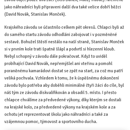
jako náhradníci byli připraveni další dva také velice dobří běžci
(David Novák, Stanislav Monček).
Krajského závodu se účastnilo celkem pět okresů. Chlapci byli až
do samého startu závodu odhodláni zabojovat i v pozměněné
sestavě. Bohužel štěstí nestálo na naší straně, Stanislav Monček
si v prvním kole trati špatně šlápl a podvrtl si hlezenní kloub.
Nebyl schopný v závodu dále pokračovat. Když to uviděl
probíhající David Novák, nepřemýšlel ani vteřinu a pomohl
poraněnému kamarádovi dostat se zpět na start, za což mu patří
veliká pochvala. Vzhledem k tomu, že k úspěšnému dokončení
závodu bylo potřeba aby doběhli minimálně čtyři žáci do cíle, byl
náš tým ze závodu diskvalifikován a obsadil 5. místo. I přesto
chlapce chválíme za předvedené výkony, díky kterým se dostali
na krajské kolo, za předvedené výkony na krajském kole a za
ochotu jet reprezentovat školu jako náhradníci a také za
vzájemnou pomoc, týmovost a sportovního ducha.