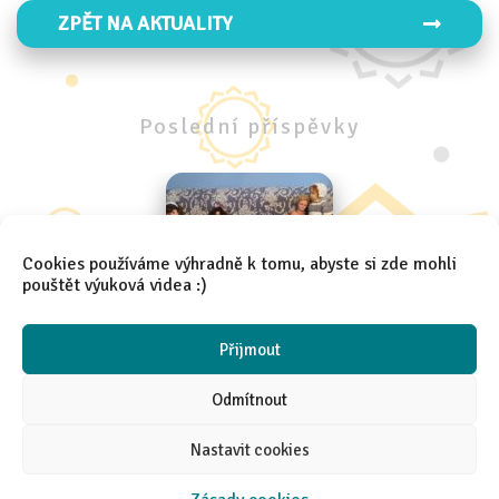
ZPĚT NA AKTUALITY
Poslední
příspěvky
Cookies používáme výhradně k tomu, abyste si zde mohli
pouštět výuková videa :)
Školní exkurze 4.A a 4.B
Přijmout
Odmítnout
Nastavit cookies
2021 │
Aneta Španielová