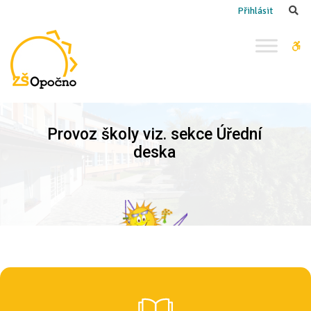
ZŠ
Se
Přihlásit
Opočno
W
bu
Provoz školy viz. sekce Úřední
deska