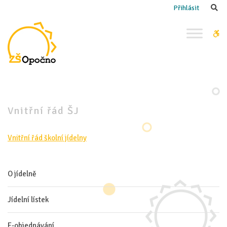
–
Se
Přihlásit
Vnitřní
řád
W
ŠJ
bu
Vnitřní řád ŠJ
Vnitřní řád školní jídelny
O jídelně
Jídelní lístek
E-objednávání