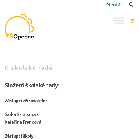
–
Se
Přihlásit
O školské
radě
W
bu
O školské radě
Složení školské rady:
Zástupci zřizovatele:
Šárka Škrabalová
Kateřina Francová
Zástupci školy: