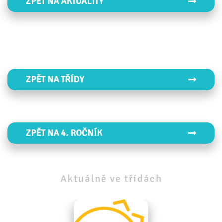
ZPĚT NA AKTUALITY
ZPĚT NA TŘÍDY
ZPĚT NA 4. ROČNÍK
Aktuálně
ve
třídách