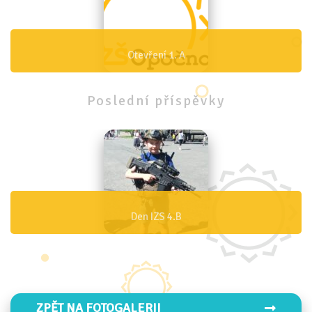
Otevření 1. A
Poslední
příspěvky
Den IZS 4.B
ZPĚT NA FOTOGALERII