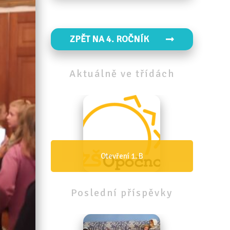
ZPĚT NA 4. ROČNÍK
Aktuálně
ve
třídách
Otevření 1. A
Poslední
příspěvky