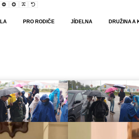
Smaller
Larger
Readable
Default
Font
Font
Font
Font
LA
PRO RODIČE
JÍDELNA
DRUŽINA A 