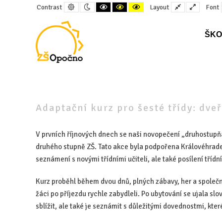
Default
Night
Black
Black
Yellow
Fixed
Wide
Contrast
Layout
Font
contrast
contrast
and
and
and
layout
layout
White
Yellow
Black
contrast
contrast
contrast
ŠKO
–
Adaptační
kurz
Adaptační kurz pro šesté třídy: dve
pro
šesté
V prvních říjnových dnech se naši novopečení „druhostupňác
třídy:
druhého stupně ZŠ. Tato akce byla podpořena Královéhrad
dveře
seznámení s novými třídními učiteli, ale také posílení tříd
do
světa
Kurz proběhl během dvou dnů, plných zábavy, her a společ
druhého
žáci po příjezdu rychle zabydleli. Po ubytování se ujala slo
stupně
sblížit, ale také je seznámit s důležitými dovednostmi, kt
otevřeny!