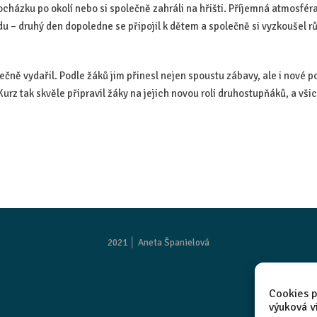
ocházku po okolí nebo si společně zahráli na hřišti. Příjemná atmosfér
zadu – druhý den dopoledne se připojil k dětem a společně si vyzkoušel r
tečně vydařil. Podle žáků jim přinesl nejen spoustu zábavy, ale i nové 
urz tak skvěle připravil žáky na jejich novou roli druhostupňáků, a všic
2021 │
Aneta Španielová
Cookies p
výuková v