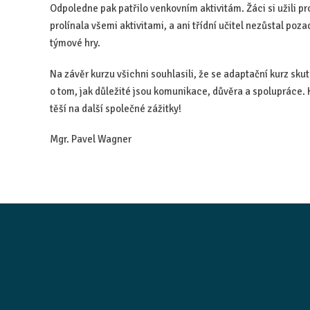
Odpoledne pak patřilo venkovním aktivitám. Žáci si užili pr
prolínala všemi aktivitami, a ani třídní učitel nezůstal po
týmové hry.
Na závěr kurzu všichni souhlasili, že se adaptační kurz sku
o tom, jak důležité jsou komunikace, důvěra a spolupráce. K
těší na další společné zážitky!
Mgr. Pavel Wagner