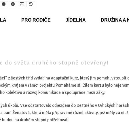
Smaller
Larger
Readable
Default
Font
Font
Font
Font
LA
PRO RODIČE
JÍDELNA
DRUŽINA A 
ře do světa druhého stupně otevřeny!
i“ z šestých tříd vydali na adaptační kurz, který jim pomohl vstoupit 
eckým krajem v rámci projektu Pomáháme si. Cílem kurzu bylo nejeno
ního kolektivu a rozvoj komunikace a spolupráce mezi žáky.
ných úkolů. Vše odstartovalo odjezdem do Deštného v Orlických horách
va paní Ženatová, která měla připravené různé aktivity, jež měly za cíl 
eré budou na druhém stupni potřebovat.