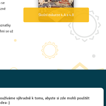
a se
ůzné
Školní exkurze 4.A a 4.B
poznatky
hni se už
oužíváme výhradně k tomu, abyste si zde mohli pouštět
idea :)