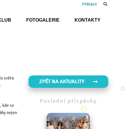
Search
Přihlásit
KLUB
FOTOGALERIE
KONTAKTY
do světa
ZPĚT NA AKTUALITY
m
Poslední
příspěvky
, kde se
žáky nejen