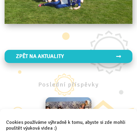
ZPĚT NA AKTUALITY
Poslední
příspěvky
Cookies používáme výhradně k tomu, abyste si zde mohli
pouštět výuková videa :)
Školní exkurze 4.A a 4.B