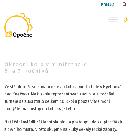
–
Se
Přihlásit
Okresní
kolo
W
v minifotbale
bu
6. a 7. ročníků
Okresní kolo v minifotbale
6. a 7. ročníků
Ve středu 4. 5. se konalo okresní kolo v minifotbale v Rychnově
nad Kněžnou. Naši školu reprezentovali žáci 6. a 7. ročníků.
Turnaje se zúčastnilo celkem 10. škol a pouze vítěz mohl
pomýšlet na postup do kola krajského.
Naši žáci ovládli základní skupinu a postoupili do skupin vítězů
z prvního místa. V této skupině na kluky čekaly těžké zápasy.