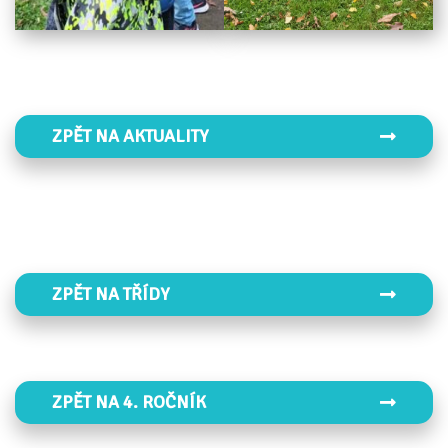
ZPĚT NA AKTUALITY
ZPĚT NA TŘÍDY
ZPĚT NA 4. ROČNÍK