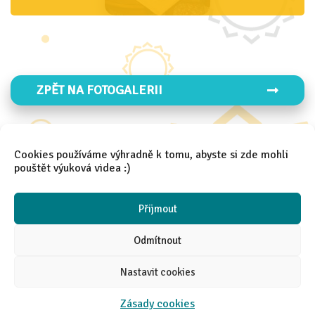
Den IZS 4.B
ZPĚT NA FOTOGALERII
Cookies používáme výhradně k tomu, abyste si zde mohli
ZPĚT NA FOTO 2025/2026
pouštět výuková videa :)
Přijmout
Odmítnout
Nastavit cookies
2021 │
Aneta Španielová
Zásady cookies