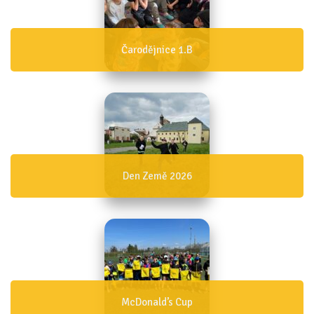
Čarodějnice 1.B
Den Země 2026
McDonald’s Cup