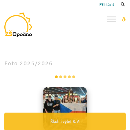
–
Se
Přihlásit
Foto
2025/2026
W
bu
Foto
2025/2026
item-0
item-1
item-2
item-3
item-4
Školní výlet 8. A