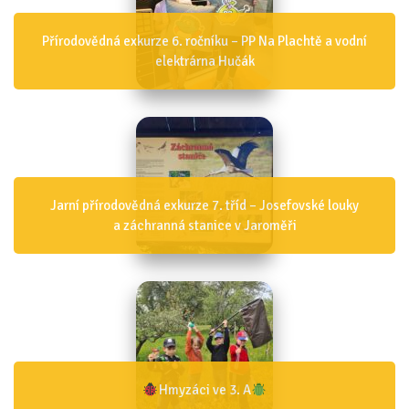
Přírodovědná exkurze 6. ročníku – PP Na Plachtě a vodní
elektrárna Hučák
Jarní přírodovědná exkurze 7. tříd – Josefovské louky
a záchranná stanice v Jaroměři
Hmyzáci ve 3. A