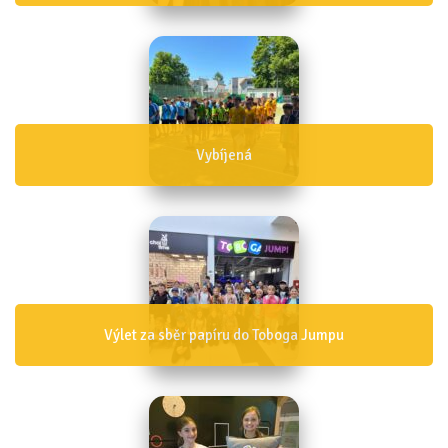
Vybíjená
Výlet za sběr papíru do Toboga Jumpu