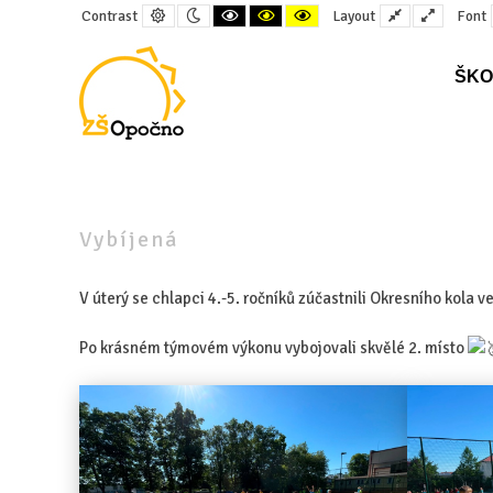
Default
Night
Black
Black
Yellow
Fixed
Wide
Contrast
Layout
Font
contrast
contrast
and
and
and
layout
layout
White
Yellow
Black
contrast
contrast
contrast
ŠKO
–
Vybíjená
Vybíjená
V úterý se chlapci 4.-5. ročníků zúčastnili Okresního kola v
Po krásném týmovém výkonu vybojovali skvělé 2. místo