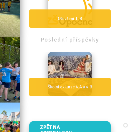
B
Otevření 1. A
Poslední
příspěvky
 a 4.B
Den IZS 4.B
ZPĚT NA