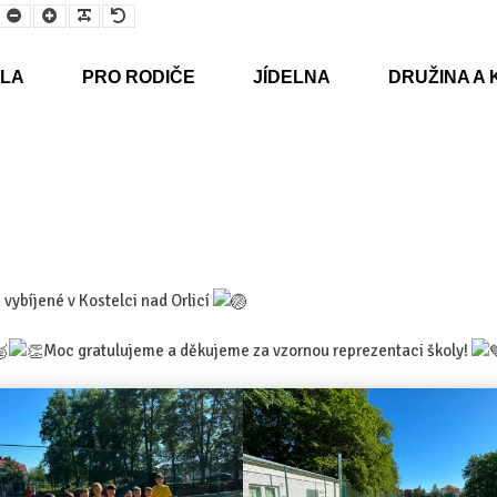
Smaller
Larger
Readable
Default
Font
Font
Font
Font
LA
PRO RODIČE
JÍDELNA
DRUŽINA A 
e vybíjené v Kostelci nad Orlicí
Moc gratulujeme a děkujeme za vzornou reprezentaci školy!