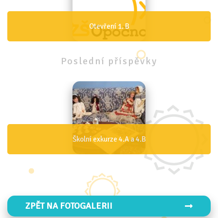
Otevření 1. A
Poslední
příspěvky
Den IZS 4.B
ZPĚT NA FOTOGALERII