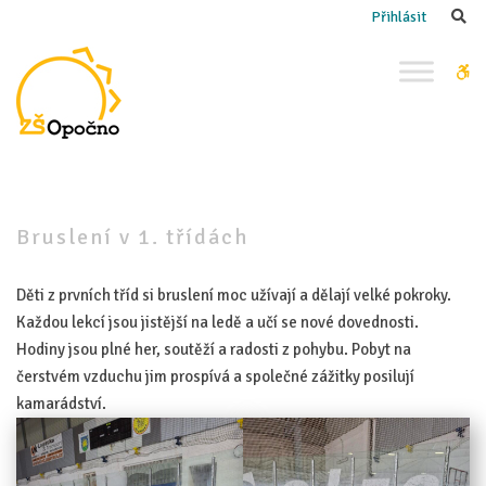
–
Se
Přihlásit
Bruslení
v 1. třídách
W
bu
Bruslení v 1. třídách
Děti z prvních tříd si bruslení moc užívají a dělají velké pokroky.
Každou lekcí jsou jistější na ledě a učí se nové dovednosti.
Hodiny jsou plné her, soutěží a radosti z pohybu. Pobyt na
čerstvém vzduchu jim prospívá a společné zážitky posilují
kamarádství.