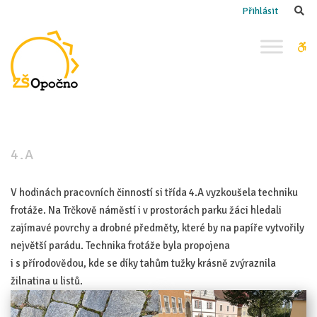
–
Se
Přihlásit
4.A
W
bu
4.A
V hodinách pracovních činností si třída 4.A vyzkoušela techniku
frotáže. Na Trčkově náměstí i v prostorách parku žáci hledali
zajímavé povrchy a drobné předměty, které by na papíře vytvořily
největší parádu. Technika frotáže byla propojena
i s přírodovědou, kde se díky tahům tužky krásně zvýraznila
žilnatina u listů.