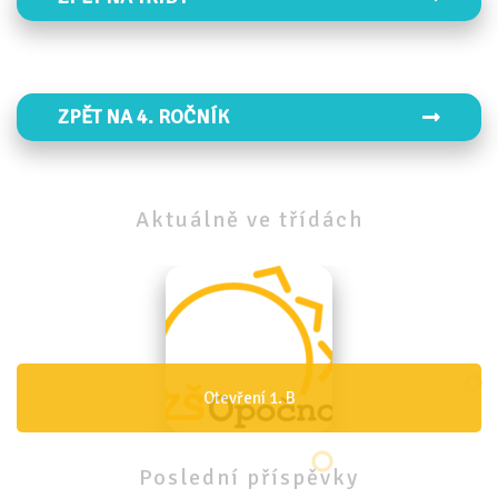
ZPĚT NA 4. ROČNÍK
Aktuálně
ve
třídách
Otevření 1. A
Poslední
příspěvky