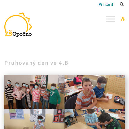
–
Se
Přihlásit
Pruhovaný
den
W
ve
bu
4.B
Pruhovaný den ve 4.B