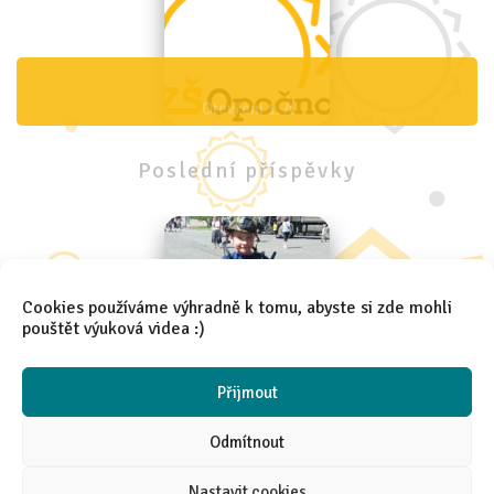
Otevření 1. A
Poslední
příspěvky
Cookies používáme výhradně k tomu, abyste si zde mohli
pouštět výuková videa :)
Den IZS 4.B
Přijmout
Odmítnout
Nastavit cookies