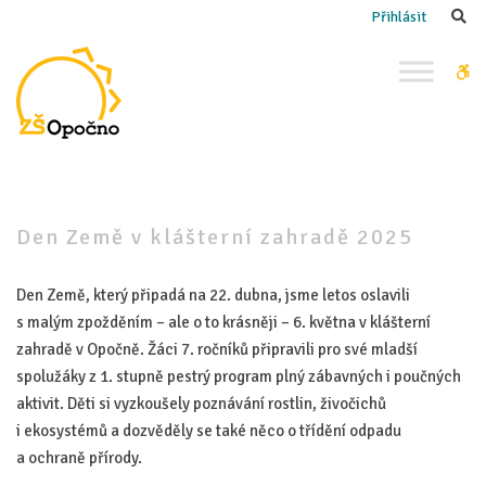
–
Se
Přihlásit
Den
Země
W
v klášterní
bu
zahradě
2025
Den Země v klášterní zahradě 2025
Den Země, který připadá na 22. dubna, jsme letos oslavili
s malým zpožděním – ale o to krásněji – 6. května v klášterní
zahradě v Opočně. Žáci 7. ročníků připravili pro své mladší
spolužáky z 1. stupně pestrý program plný zábavných i poučných
aktivit. Děti si vyzkoušely poznávání rostlin, živočichů
i ekosystémů a dozvěděly se také něco o třídění odpadu
a ochraně přírody.