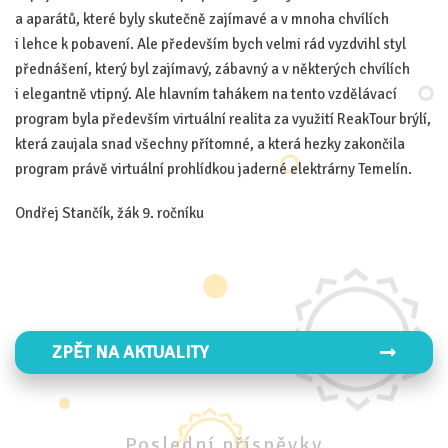
a aparátů, které byly skutečně zajímavé a v mnoha chvílích
i lehce k pobavení. Ale především bych velmi rád vyzdvihl styl
přednášení, který byl zajímavý, zábavný a v některých chvílích
i elegantně vtipný. Ale hlavním tahákem na tento vzdělávací
program byla především virtuální realita za využití ReakTour brýlí,
která zaujala snad všechny přítomné, a která hezky zakončila
program právě virtuální prohlídkou jaderné elektrárny Temelín.
Ondřej Stančík, žák 9. ročníku
ZPĚT NA AKTUALITY
Poslední
příspěvky