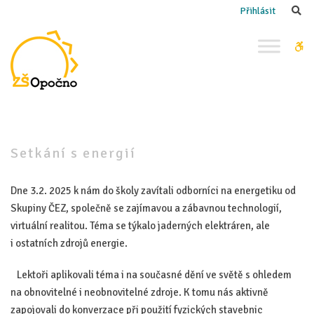
–
Se
Přihlásit
Setkání
s energií
W
bu
Setkání s energií
Dne 3.2. 2025 k nám do školy zavítali odborníci na energetiku od
Skupiny ČEZ, společně se zajímavou a zábavnou technologií,
virtuální realitou. Téma se týkalo jaderných elektráren, ale
i ostatních zdrojů energie.
Lektoři aplikovali téma i na současné dění ve světě s ohledem
na obnovitelné i neobnovitelné zdroje. K tomu nás aktivně
zapojovali do konverzace při použití fyzických stavebnic