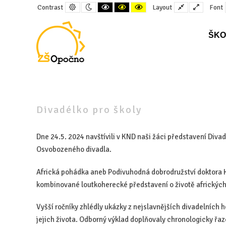
Default
Night
Black
Black
Yellow
Fixed
Wide
Contrast
Layout
Font
contrast
contrast
and
and
and
layout
layout
White
Yellow
Black
contrast
contrast
contrast
ŠKO
–
Divadélko
pro
Divadélko pro školy
školy
Dne 24.5. 2024 navštívili v KND naši žáci představení Divad
Osvobozeného divadla.
Africká pohádka aneb Podivuhodná dobrodružství doktora 
kombinované loutkoherecké představení o životě afrických z
Vyšší ročníky zhlédly ukázky z nejslavnějších divadelních
jejich života. Odborný výklad doplňovaly chronologicky řa