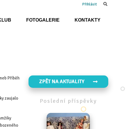
Search
Přihlásit
KLUB
FOTOGALERIE
KONTAKTY
aneb Příběh
ZPĚT NA AKTUALITY
ky zaujalo
Poslední
příspěvky
kamžiky
vobozeného