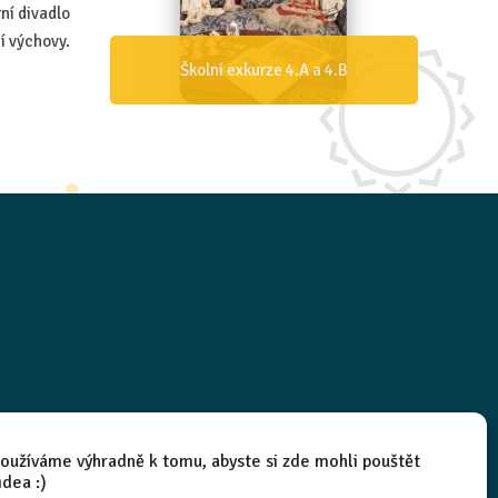
rní divadlo
í výchovy.
Školní exkurze 4.A a 4.B
oužíváme výhradně k tomu, abyste si zde mohli pouštět
idea :)