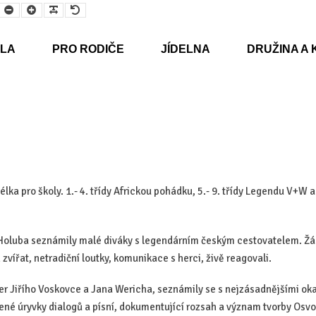
Smaller
Larger
Readable
Default
Font
Font
Font
Font
LA
PRO RODIČE
JÍDELNA
DRUŽINA A 
élka pro školy. 1.- 4. třídy Africkou pohádku, 5.- 9. třídy Legendu V+W 
Holuba seznámily malé diváky s legendárním českým cestovatelem. Žá
vířat, netradiční loutky, komunikace s herci, živě reagovali.
 her Jiřího Voskovce a Jana Wericha, seznámily se s nejzásadnějšími o
zené úryvky dialogů a písní, dokumentující rozsah a význam tvorby Os