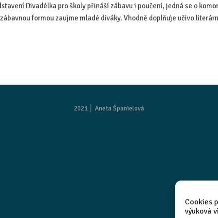
edstavení Divadélka pro školy přináší zábavu i poučení, jedná se o komo
, zábavnou formou zaujme mladé diváky. Vhodně doplňuje učivo literárn
2021 │
Aneta Španielová
Cookies p
výuková v