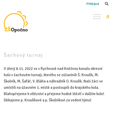
–
Se
Přihlásit
Šachový
turnaj
W
bu
Šachový turnaj
V úterý 8.11. 2022 se v Rychnově nad Kněžnou konalo okresní
kolo v šachovém turnaji, kterého se zúčastnili Š. Kroulík, M.
Školník, M. Šafář, V. Bláha a náhradník O. Kroulík. Naši žáci se
umístili na úžasném 1. místě a postoupili do krajského kola.
Blahopřejeme k vítězství a přejeme hodně štěstí v dalším kole!
Děkujeme p. Kroulíkové a p. Školníkovi za vedení týmu!