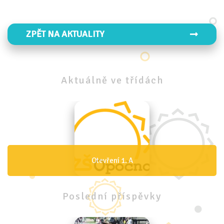
ZPĚT NA AKTUALITY
Aktuálně
ve
třídách
Otevření 1. A
Poslední
příspěvky