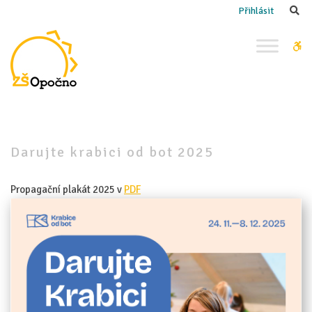
–
Se
Přihlásit
Darujte
krabici
W
od
bu
bot
2025
Darujte krabici od bot 2025
Propagační plakát 2025 v
PDF