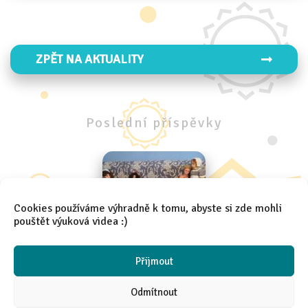
ZPĚT NA AKTUALITY
Poslední
příspěvky
Cookies používáme výhradně k tomu, abyste si zde mohli
pouštět výuková videa :)
Školní exkurze 4.A a 4.B
Přijmout
Odmítnout