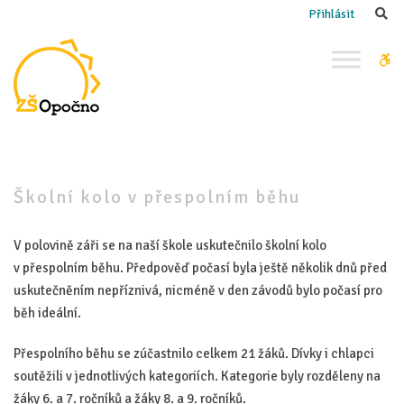
–
Se
Přihlásit
Školní
kolo
W
v přespolním
bu
běhu
Školní kolo v přespolním běhu
V polovině záři se na naší škole uskutečnilo školní kolo
v přespolním běhu. Předpověď počasí byla ještě několik dnů před
uskutečněním nepříznivá, nicméně v den závodů bylo počasí pro
běh ideální.
Přespolního běhu se zúčastnilo celkem 21 žáků. Dívky i chlapci
soutěžili v jednotlivých kategoriích. Kategorie byly rozděleny na
žáky 6. a 7. ročníků a žáky 8. a 9. ročníků.