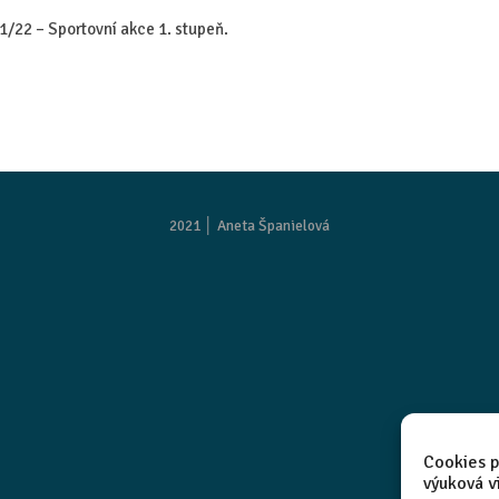
21/22 – Sportovní akce 1. stupeň.
2021 │
Aneta Španielová
Cookies p
výuková v