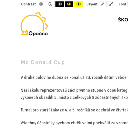
Default
Night
Black
Black
Yellow
Fixed
Wide
Contrast
Layout
Font
contrast
contrast
and
and
and
layout
layout
White
Yellow
Black
contrast
contrast
contrast
ŠKO
–
Mc
Donald
Mc Donald Cup
Cup
V druhé polovině dubna se konal už 23. ročník dětmi velice
Naši školu reprezentovali žáci prvního stupně v obou kategor
výkonech obsadili 5. místo z celkových 8 zúčastněných ško
Turnaj pro starší žáky ze 4. a 5. ročníků se odehrál ve čtvrt
Všechny účastníky bychom chtěli velmi pochválit za vzornou