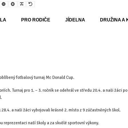
Smaller
Larger
Readable
Default
Font
Font
Font
Font
LA
PRO RODIČE
JÍDELNA
DRUŽINA A 
 oblíbený fotbalový turnaj Mc Donald Cup.
iích. Turnaj pro 1. – 3. ročník se odehrál ve středu 20.4. a naši žáci p
l.
ek 28.4. a naši žáci vybojovali krásné 2. místo z 9 zúčastněných škol.
 reprezentaci naší školy a za skvělé sportovní výkony.