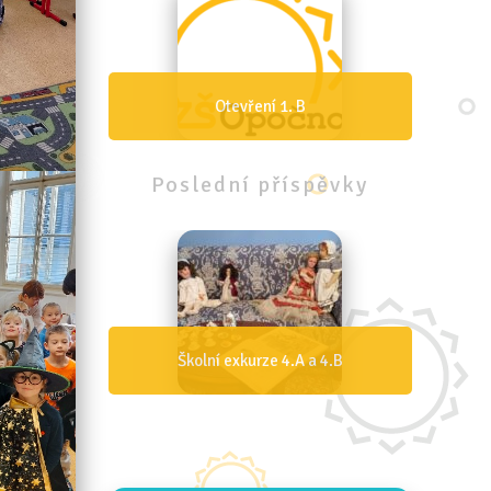
B
Otevření 1. A
Poslední
příspěvky
 a 4.B
Den IZS 4.B