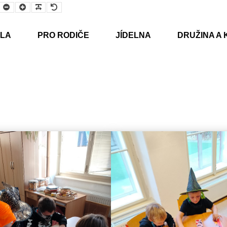
Smaller
Larger
Readable
Default
Font
Font
Font
Font
LA
PRO RODIČE
JÍDELNA
DRUŽINA A 