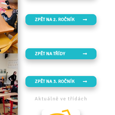
ZPĚT NA 2. ROČNÍK
ZPĚT NA TŘÍDY
ZPĚT NA 3. ROČNÍK
Aktuálně
ve
třídách