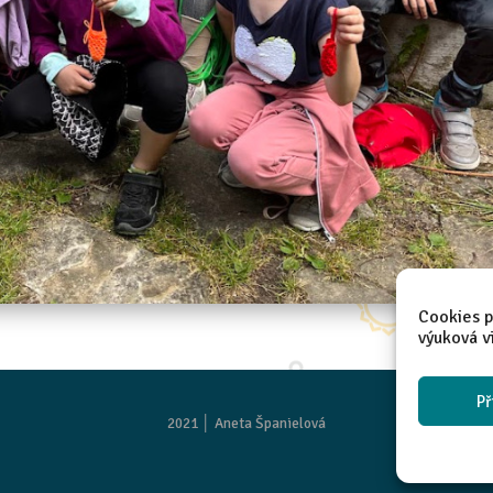
Cookies p
výuková v
Př
2021 │
Aneta Španielová