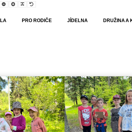
Smaller
Larger
Readable
Default
Font
Font
Font
Font
LA
PRO RODIČE
JÍDELNA
DRUŽINA A 