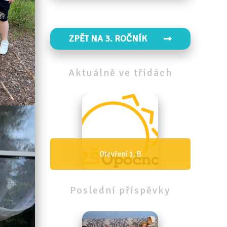
ZPĚT NA 3. ROČNÍK
Aktuálně
ve
třídách
Otevření 1. A
Poslední
příspěvky