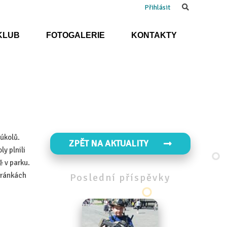
Search
Přihlásit
KLUB
FOTOGALERIE
KONTAKTY
 úkolů.
ZPĚT NA AKTUALITY
y plnili
ě v parku.
tránkách
Poslední
příspěvky