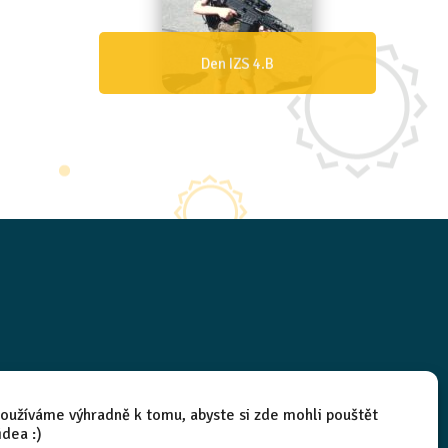
Den IZS 4.B
oužíváme výhradně k tomu, abyste si zde mohli pouštět
idea :)