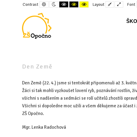
Default
Night
Black
Black
Yellow
Fixed
Wide
Contrast
Layout
Font
contrast
contrast
and
and
and
layout
layout
White
Yellow
Black
contrast
contrast
contrast
ŠKO
–
Den
Země
Den Země
Den Země (22. 4.) jsme si tentokrát připomenuli až 3. května
Žáci si tak mohli vyzkoušet lovení ryb, poznávání rostlin, 
všichni s nadšením a sedmáci se rolí učitelů zhostili oprav
Všichni si dopoledne moc užili a všem děkujeme za účast i
ZŠ Opočno.
Mgr. Lenka Radochová