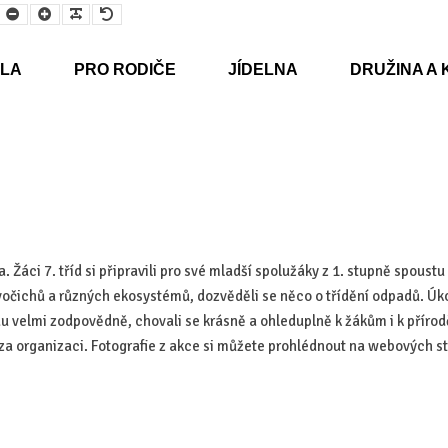
Smaller
Larger
Readable
Default
Font
Font
Font
Font
LA
PRO RODIČE
JÍDELNA
DRUŽINA A 
. Žáci 7. tříd si připravili pro své mladší spolužáky z 1. stupně spoustu
živočichů a různých ekosystémů, dozvěděli se něco o třídění odpadů. Úkol
du velmi zodpovědně, chovali se krásně a ohleduplně k žákům i k přírod
 za organizaci. Fotografie z akce si můžete prohlédnout na webových s