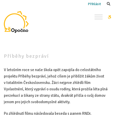
–
Se
Přihlásit
Příběhy
bezpráví
W
bu
Příběhy bezpráví
V letošním roce se naše škola opět zapojila do celostátního
projektu Příběhy bezpráví, jehož cílem je přiblížit žákům život
v totalitním Československu. Žáci nejprve zhlédli film
Vyvlastnění, který vypráví o osudu rodiny, která prožila léta plná
perzekucí a šikany ze strany státu, dvakrát přišla o svůj domov
jenom pro jejich svobodomyslné aktivity.
Po zhlédnutí filmu následovala beseda s panem RNDr.