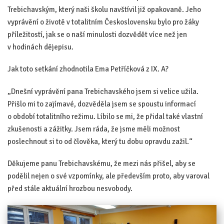
Trebichavským, který naši školu navštívil již opakovaně. Jeho
vyprávění o životě v totalitním Československu bylo pro žáky
příležitostí, jak se o naší minulosti dozvědět více než jen
v hodinách dějepisu.
Jak toto setkání zhodnotila Ema Petříčková z IX. A?
„Dnešní vyprávění pana Trebichavského jsem si velice užila.
Přišlo mi to zajímavé, dozvěděla jsem se spoustu informací
o období totalitního režimu. Líbilo se mi, že přidal také vlastní
zkušenosti a zážitky. Jsem ráda, že jsme měli možnost
poslechnout si to od člověka, který tu dobu opravdu zažil.“
Děkujeme panu Trebichavskému, že mezi nás přišel, aby se
podělil nejen o své vzpomínky, ale především proto, aby varoval
před stále aktuální hrozbou nesvobody.