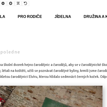
Smaller
Larger
Readable
Default
Font
Font
Font
Font
LA
PRO RODIČE
JÍDELNA
DRUŽINA A 
dpoledne
 na školní dvorek hejno čarodějnic a čarodějů, aby se v čarodějnické 
, létali na koštěti, učili se poznávat čarodějné byliny, krmili jsme čaro
akletou čarodějnici Elvíru, kterou hlídalo sedmnáct černých koček. Odp