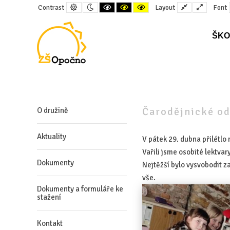
Default
Night
Black
Black
Yellow
Fixed
Wide
Contrast
Layout
Font
contrast
contrast
and
and
and
layout
layout
White
Yellow
Black
contrast
contrast
contrast
ŠKO
–
Čarodějnické
odpoledne
Čarodějnické o
O družině
Aktuality
V pátek 29. dubna přilétlo
Vařili jsme osobité lektvary
Dokumenty
Nejtěžší bylo vysvobodit z
vše.
Dokumenty a formuláře ke
stažení
Kontakt