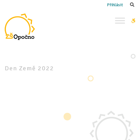
–
Se
Přihlásit
Den
Země
W
2022
bu
Den Země 2022