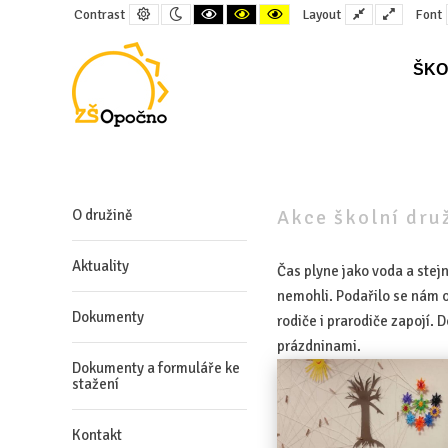
Default
Night
Black
Black
Yellow
Fixed
Wide
Contrast
Layout
Font
contrast
contrast
and
and
and
layout
layout
White
Yellow
Black
contrast
contrast
contrast
ŠKO
–
Akce
školní
Akce školní dru
O družině
družiny
Aktuality
Čas plyne jako voda a stej
nemohli. Podařilo se nám o
Dokumenty
rodiče i prarodiče zapojí.
prázdninami.
Dokumenty a formuláře ke
stažení
Kontakt