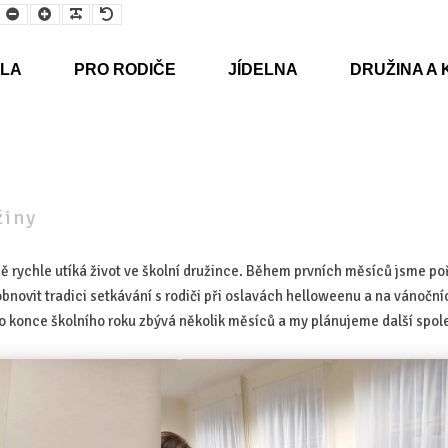
Smaller
Larger
Readable
Default
Font
Font
Font
Font
LA
PRO RODIČE
JÍDELNA
DRUŽINA A 
žiny
ně rychle utíká život ve školní družince. Během prvních měsíců jsme poř
bnovit tradici setkávání s rodiči při oslavách helloweenu a na vánočníc
 Do konce školního roku zbývá několik měsíců a my plánujeme další spol