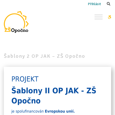
–
Se
Přihlásit
Šablony
2
W
OP
bu
JAK
–
ZŠ
Opočno
Šablony 2 OP JAK – ZŠ Opočno