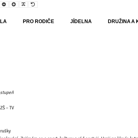
Smaller
Larger
Readable
Default
Font
Font
Font
Font
LA
PRO RODIČE
JÍDELNA
DRUŽINA A 
 stupeň
 ZŠ – TV
brušky