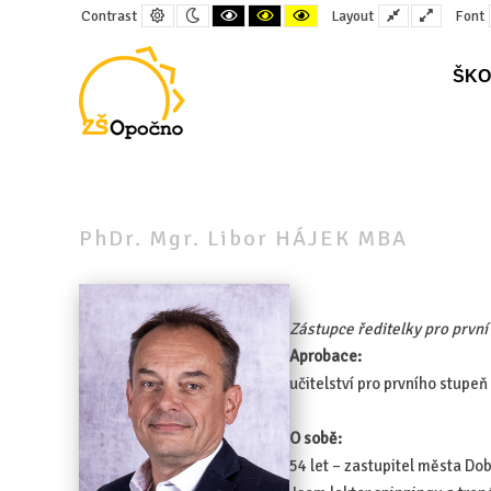
Default
Night
Black
Black
Yellow
Fixed
Wide
Contrast
Layout
Font
contrast
contrast
and
and
and
layout
layout
White
Yellow
Black
contrast
contrast
contrast
ŠKO
–
PhDr.
Mgr.
PhDr. Mgr. Libor HÁJEK MBA
Libor
HÁJEK
MBA
Zástupce ředitelky pro první
Aprobace:
učitelství pro prvního stupeň
O sobě:
54 let – zastupitel města Do