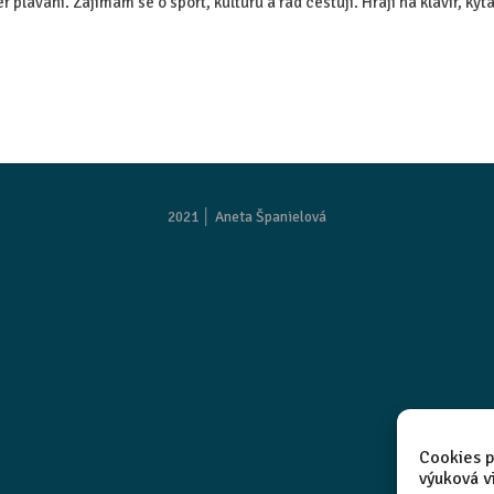
 plavání. Zajímám se o sport, kulturu a rád cestuji. Hraji na klavír, kyt
2021 │
Aneta Španielová
Cookies p
výuková v