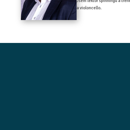
Jsem lektor spinningu a trenér
a violoncello.