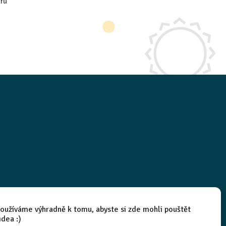
aru
oužíváme výhradně k tomu, abyste si zde mohli pouštět
idea :)