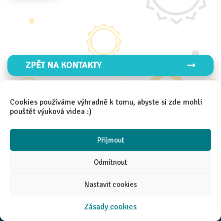
ZPĚT NA KONTAKTY
Cookies používáme výhradně k tomu, abyste si zde mohli
pouštět výuková videa :)
Přijmout
2021 │
Aneta Španielová
Odmítnout
Nastavit cookies
Zásady cookies