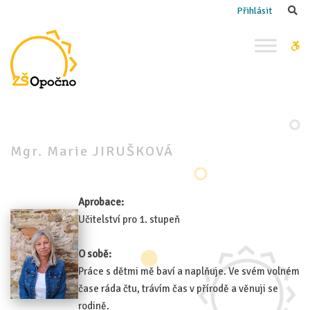
–
Se
Přihlásit
Mgr.
Marie
W
JIRUŠKOVÁ
bu
Mgr. Marie JIRUŠKOVÁ
Aprobace:
Učitelství pro 1. stupeň
O sobě:
Práce s dětmi mě baví a naplňuje. Ve svém volném
čase ráda čtu, trávím čas v přírodě a věnuji se
rodině.