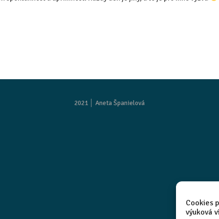
2021 │
Aneta Španielová
Cookies p
výuková v