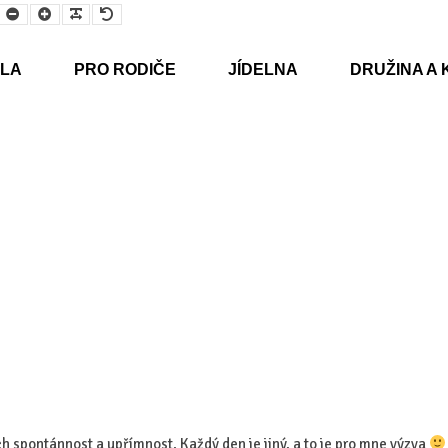
Smaller
Larger
Readable
Default
Font
Font
Font
Font
LA
PRO RODIČE
JÍDELNA
DRUŽINA A 
ch spontánnost a upřímnost. Každý den je jiný, a to je pro mne výzva