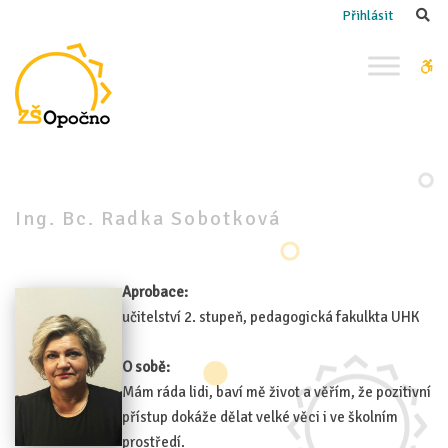
–
Se
Přihlásit
Ing.
Bc.
W
Radka
bu
Sobotková
Ing. Bc. Radka Sobotková
Aprobace:
učitelství 2. stupeň, pedagogická fakulkta UHK
O sobě:
Mám ráda lidi, baví mě život a věřím, že pozitivní
přístup dokáže dělat velké věci i ve školním
prostředí.