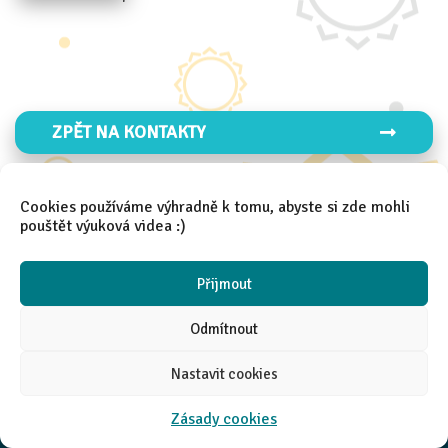
ZPĚT NA KONTAKTY
Cookies používáme výhradně k tomu, abyste si zde mohli
pouštět výuková videa :)
Přijmout
2021 │
Aneta Španielová
Odmítnout
Nastavit cookies
Zásady cookies