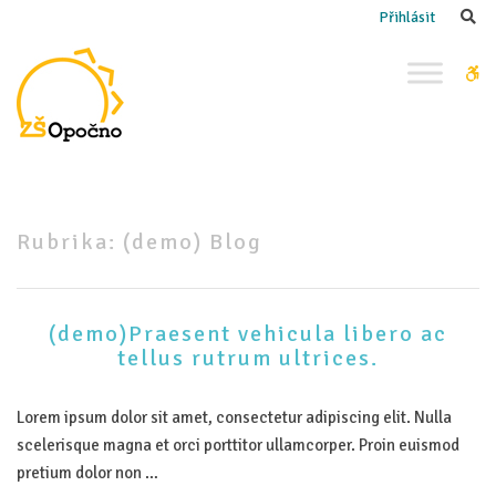
–
Se
Přihlásit
(demo)
Blog
W
bu
Rubrika:
(demo) Blog
(demo)Praesent vehicula libero ac
tellus rutrum ultrices.
Lorem ipsum dolor sit amet, consectetur adipiscing elit. Nulla
scelerisque magna et orci porttitor ullamcorper. Proin euismod
pretium dolor non …