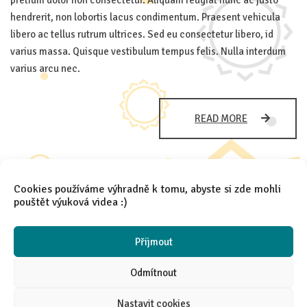
pretium dolor non consectetur. Aliquam feugiat nunc ac justo
hendrerit, non lobortis lacus condimentum. Praesent vehicula
libero ac tellus rutrum ultrices. Sed eu consectetur libero, id
varius massa. Quisque vestibulum tempus felis. Nulla interdum
varius arcu nec.
(DEMO)PROI
READ MORE
EUISMOD
PRETIUM
DOLOR
NON
CONSECTETU
Cookies používáme výhradně k tomu, abyste si zde mohli
pouštět výuková videa :)
1
2
Přijmout
(current)
Odmítnout
Nastavit cookies