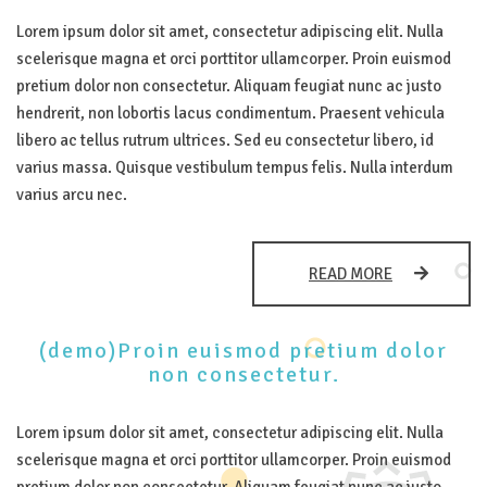
URNA
MATTIS
Lorem ipsum dolor sit amet, consectetur adipiscing elit. Nulla
EU.
scelerisque magna et orci porttitor ullamcorper. Proin euismod
pretium dolor non consectetur. Aliquam feugiat nunc ac justo
hendrerit, non lobortis lacus condimentum. Praesent vehicula
libero ac tellus rutrum ultrices. Sed eu consectetur libero, id
varius massa. Quisque vestibulum tempus felis. Nulla interdum
varius arcu nec.
(DEMO)IN
READ MORE
VOLUTPAT
TELLUS
ET
(demo)Proin euismod pretium dolor
PULVINAR
non consectetur.
VARIUS
TELLUS
VOLUTPAT.
Lorem ipsum dolor sit amet, consectetur adipiscing elit. Nulla
scelerisque magna et orci porttitor ullamcorper. Proin euismod