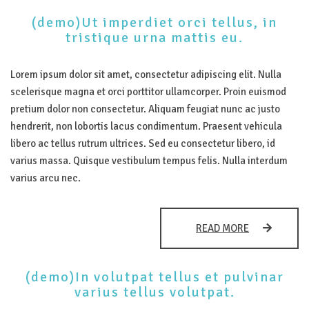
(demo)Ut imperdiet orci tellus, in
tristique urna mattis eu.
Lorem ipsum dolor sit amet, consectetur adipiscing elit. Nulla
scelerisque magna et orci porttitor ullamcorper. Proin euismod
pretium dolor non consectetur. Aliquam feugiat nunc ac justo
hendrerit, non lobortis lacus condimentum. Praesent vehicula
libero ac tellus rutrum ultrices. Sed eu consectetur libero, id
varius massa. Quisque vestibulum tempus felis. Nulla interdum
varius arcu nec.
(DEMO)UT
READ MORE
IMPERDIET
ORCI
TELLUS,
(demo)In volutpat tellus et pulvinar
IN
varius tellus volutpat.
TRISTIQUE