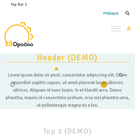
–
Top Bar 1
(demo)Content
Se
Přihlásit
Left
Right
W
area
bu
Header
(DEMO)
Lorem ipsum dolor sit amet, consectetur adipiscing elit. Etiam
imperdiet sagittis sapien, sit amet placerat lacus ultricies
ultrices. Aliquam id nunc turpis. In et blandit arcu. Donec
pharetra, mauris id consectetur pretium, eros nisl pharetra urna,
ut pellentesque magna mi a leo.
Top
1
(DEMO)