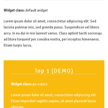
Widget class:
default widget
Lorem ipsum dolor sit amet, consectetur adipiscing elit. Sed
lacinia pulvinar nisi, sed gravida purus. Suspendisse vel libero
arcu. In eu dui in nisi laoreet varius. Class aptent taciti sociosqu
ad litora torquent per conubia nostra, per inceptos himenaeos.
Etiam turpis lacus.
Top
1
(DEMO)
Widget class:
pe-color1
Lorem ipsum dolor sit amet, consectetur adipiscing elit.
Etiam imperdiet sagittis sapien, sit amet placerat lacus
ultricies.