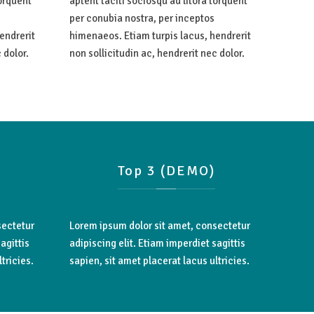
torquent
aptent taciti sociosqu ad litora torquent
per conubia nostra, per inceptos
endrerit
himenaeos. Etiam turpis lacus, hendrerit
 dolor.
non sollicitudin ac, hendrerit nec dolor.
Top
3
(DEMO)
sectetur
Lorem ipsum dolor sit amet, consectetur
agittis
adipiscing elit. Etiam imperdiet sagittis
tricies.
sapien, sit amet placerat lacus ultricies.