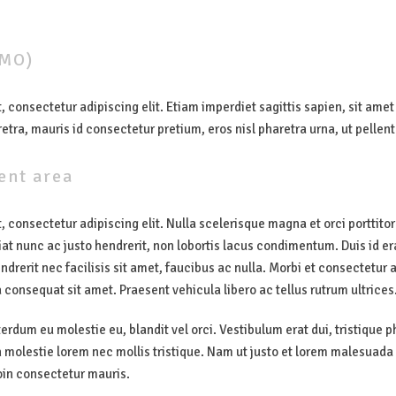
MO)
 consectetur adipiscing elit. Etiam imperdiet sagittis sapien, sit amet p
retra, mauris id consectetur pretium, eros nisl pharetra urna, ut pelle
ent area
, consectetur adipiscing elit. Nulla scelerisque magna et orci porttito
at nunc ac justo hendrerit, non lobortis lacus condimentum. Duis id er
endrerit nec facilisis sit amet, faucibus ac nulla. Morbi et consectetur 
a consequat sit amet. Praesent vehicula libero ac tellus rutrum ultrices
terdum eu molestie eu, blandit vel orci. Vestibulum erat dui, tristique
molestie lorem nec mollis tristique. Nam ut justo et lorem malesuada 
roin consectetur mauris.