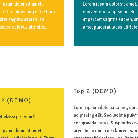
 ipsum dolor sit amet,
Lorem ipsum dolor sit amet,
tetur adipiscing elit. Etiam
consectetur adipiscing elit.
iet sagittis sapien, sit
imperdiet sagittis sapien, si
lacerat lacus ultricies.
amet placerat lacus ultricie
Top
2
(DEMO)
2
(DEMO)
Lorem ipsum dolor sit amet, con
adipiscing elit. Sed lacinia pulvin
t class:
pe-color5
sed gravida purus. Suspendisse v
 ipsum dolor sit amet,
arcu. In eu dui in nisi laoreet var