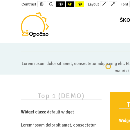
Default
Night
Black
Black
Yellow
Fixed
Wide
Contrast
Layout
Font
contrast
contrast
and
and
and
layout
layout
White
Yellow
Black
contrast
contrast
contrast
ŠKO
–
(demo)Left
Content
Lorem ipsum dolor sit amet, consectetur adipiscing elit. Eti
area
mauris i
Top
1
(DEMO)
Widget class:
default widget
Widge
Lorem ipsum dolor sit amet, consectetur