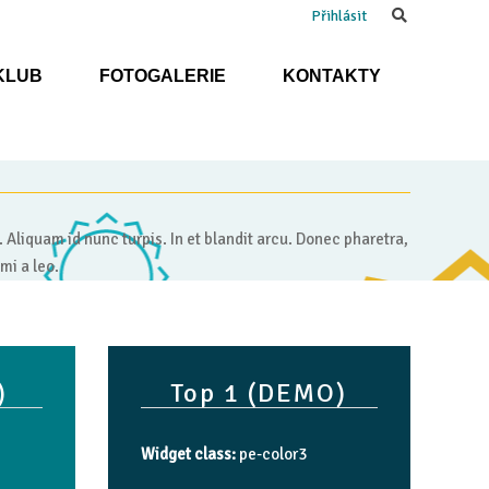
Search
Přihlásit
KLUB
FOTOGALERIE
KONTAKTY
. Aliquam id nunc turpis. In et blandit arcu. Donec pharetra,
mi a leo.
)
Top
1
(DEMO)
Widget class:
pe-color3