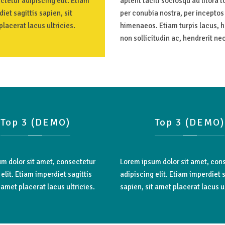
tetur adipiscing elit. Etiam
aptent taciti sociosqu ad litora 
iet sagittis sapien, sit
per conubia nostra, per inceptos
lacerat lacus ultricies.
himenaeos. Etiam turpis lacus, h
non sollicitudin ac, hendrerit nec
Top
3
(DEMO)
Top
3
(DEMO)
m dolor sit amet, consectetur
Lorem ipsum dolor sit amet, con
elit. Etiam imperdiet sagittis
adipiscing elit. Etiam imperdiet s
 amet placerat lacus ultricies.
sapien, sit amet placerat lacus ul