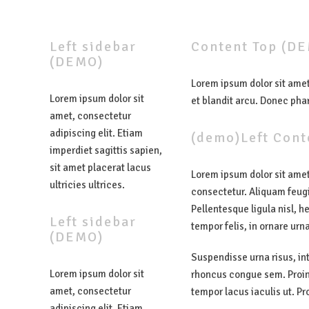
Left
sidebar
Content
Top
(DE
(DEMO)
Lorem ipsum dolor sit amet,
Lorem ipsum dolor sit
et blandit arcu. Donec pha
amet, consectetur
adipiscing elit. Etiam
(demo)Left Cont
imperdiet sagittis sapien,
sit amet placerat lacus
Lorem ipsum dolor sit amet
ultricies ultrices.
consectetur. Aliquam feugi
Pellentesque ligula nisl, h
Left
sidebar
tempor felis, in ornare urn
(DEMO)
Suspendisse urna risus, in
Lorem ipsum dolor sit
rhoncus congue sem. Proin 
amet, consectetur
tempor lacus iaculis ut. P
adipiscing elit. Etiam