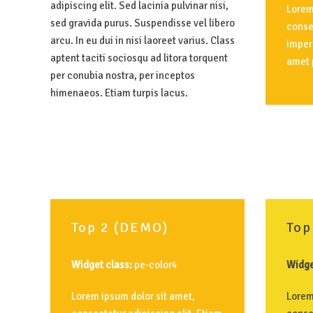
adipiscing elit. Sed lacinia pulvinar nisi,
Lorem
sed gravida purus. Suspendisse vel libero
consec
arcu. In eu dui in nisi laoreet varius. Class
imperd
aptent taciti sociosqu ad litora torquent
amet p
per conubia nostra, per inceptos
himenaeos. Etiam turpis lacus.
Top
2
(DEMO)
Top
Widget class:
pe-color4
Widge
Lorem ipsum dolor sit amet,
Lorem