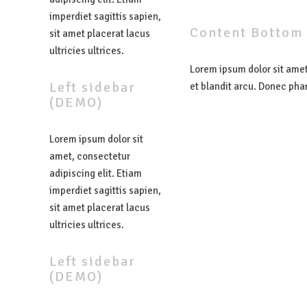
imperdiet sagittis sapien,
Content
Bottom
sit amet placerat lacus
ultricies ultrices.
Lorem ipsum dolor sit amet,
Left
sidebar
et blandit arcu. Donec pha
(DEMO)
Lorem ipsum dolor sit
amet, consectetur
adipiscing elit. Etiam
imperdiet sagittis sapien,
sit amet placerat lacus
ultricies ultrices.
Left
sidebar
(DEMO)