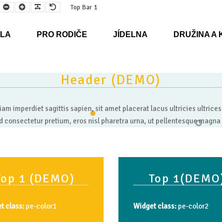
Smaller
Larger
Readable
Default
Top Bar 1
Font
Font
Font
Font
LA
PRO RODIČE
JÍDELNA
DRUŽINA A 
Header
(DEMO)
am imperdiet sagittis sapien, sit amet placerat lacus ultricies ultrices
d consectetur pretium, eros nisl pharetra urna, ut pellentesque magna 
Top
1
(DEMO)
Top
1(DEMO
t class:
pe-color1
Widget class:
pe-color2