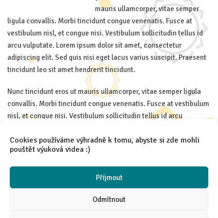
mauris ullamcorper, vitae semper
ligula convallis. Morbi tincidunt congue venenatis. Fusce at
vestibulum nisl, et congue nisi. Vestibulum sollicitudin tellus id
arcu vulputate. Lorem ipsum dolor sit amet, consectetur
adipiscing elit. Sed quis nisi eget lacus varius suscipit. Praesent
tincidunt leo sit amet hendrerit tincidunt.
Nunc tincidunt eros ut mauris ullamcorper, vitae semper ligula
convallis. Morbi tincidunt congue venenatis. Fusce at vestibulum
nisl, et congue nisi. Vestibulum sollicitudin tellus id arcu
vulputate. Lorem ipsum dolor sit amet, consectetur adipiscing
Cookies používáme výhradně k tomu, abyste si zde mohli
elit. Sed quis nisi eget lacus varius suscipit. Praesent tincidunt
pouštět výuková videa :)
leo sit amet hendrerit tincidunt.
Přijmout
Odmítnout