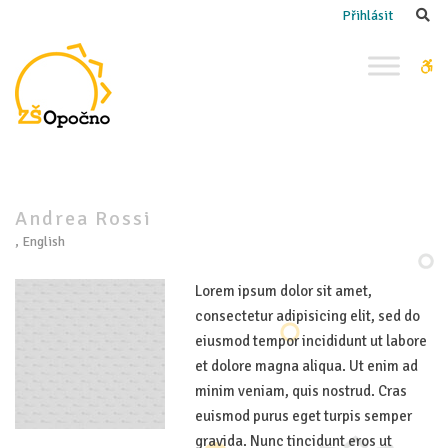
–
Se
Přihlásit
Andrea
Rossi
W
bu
Andrea Rossi
, English
Lorem ipsum dolor sit amet,
consectetur adipisicing elit, sed do
eiusmod tempor incididunt ut labore
et dolore magna aliqua. Ut enim ad
minim veniam, quis nostrud. Cras
euismod purus eget turpis semper
gravida. Nunc tincidunt eros ut