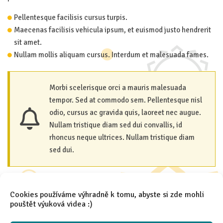
Pellentesque facilisis cursus turpis.
Maecenas facilisis vehicula ipsum, et euismod justo hendrerit
sit amet.
Nullam mollis aliquam cursus. Interdum et malesuada fames.
Morbi scelerisque orci a mauris malesuada
tempor. Sed at commodo sem. Pellentesque nisl
odio, cursus ac gravida quis, laoreet nec augue.
Nullam tristique diam sed dui convallis, id
rhoncus neque ultrices. Nullam tristique diam
sed dui.
Cookies používáme výhradně k tomu, abyste si zde mohli
Make an appointment: +48 776 778 505
pouštět výuková videa :)