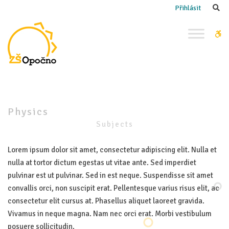
–
Se
Přihlásit
Physics
W
bu
Physics
Subjects
Lorem ipsum dolor sit amet, consectetur adipiscing elit. Nulla et
nulla at tortor dictum egestas ut vitae ante. Sed imperdiet
pulvinar est ut pulvinar. Sed in est neque. Suspendisse sit amet
convallis orci, non suscipit erat. Pellentesque varius risus elit, ac
consectetur elit cursus at. Phasellus aliquet laoreet gravida.
Vivamus in neque magna. Nam nec orci erat. Morbi vestibulum
posuere sollicitudin.