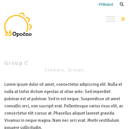
–
Se
Přihlásit
Group
C
W
bu
Group C
Example, Groups
Lorem ipsum dolor sit amet, consectetur adipiscing elit. Nulla et
nulla at tortor dictum egestas ut vitae ante. Sed imperdiet
pulvinar est ut pulvinar. Sed in est neque. Suspendisse sit amet
convallis orci, non suscipit erat. Pellentesque varius risus elit, ac
consectetur elit cursus at. Phasellus aliquet laoreet gravida.
Vivamus in neque magna. Nam nec orci erat. Morbi vestibulum
posuere sollicitudin.