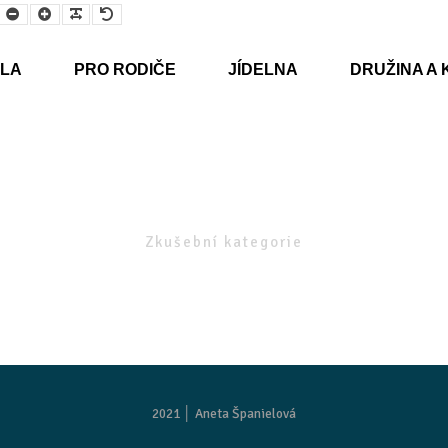
Smaller
Larger
Readable
Default
Font
Font
Font
Font
LA
PRO RODIČE
JÍDELNA
DRUŽINA A 
Zkušební kategorie
2021 │
Aneta Španielová