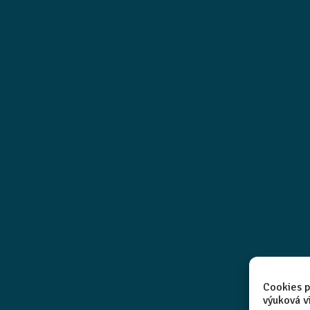
Cookies p
výuková v