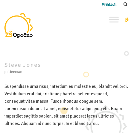
–
Se
Přihlásit
Steve
Jones
W
bu
Steve Jones
policeman
Suspendisse urna risus, interdum eu molestie eu, blandit vel orci.
Vestibulum erat dui, tristique pharetra pellentesque id,
consequat vitae massa. Fusce rhoncus congue sem.
Lorem ipsum dolor sit amet, consectetur adipiscing elit. Etiam
imperdiet sagittis sapien, sit amet placerat lacus ultricies
ultrices. Aliquam id nunc turpis. In et blandit arcu.