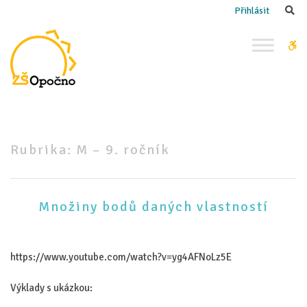
–
Se
Přihlásit
M
–
W
9. ročník
bu
Rubrika:
M – 9. ročník
Množiny bodů daných vlastností
https://www.youtube.com/watch?v=yg4AFNoLz5E
Výklady s ukázkou: