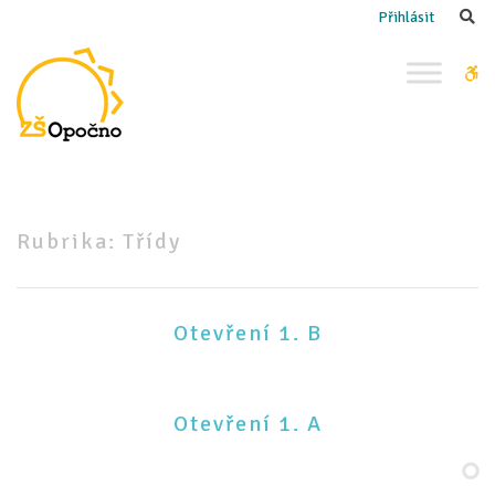
–
Se
Přihlásit
Třídy
W
bu
Rubrika:
Třídy
Otevření 1. B
Otevření 1. A