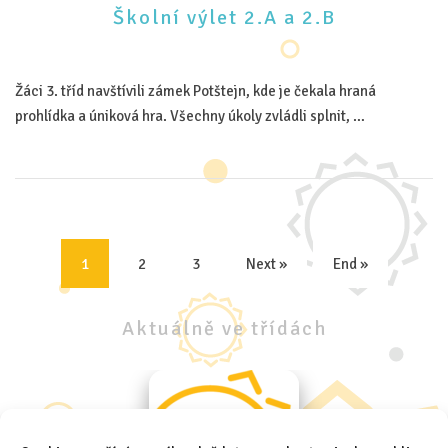
Školní výlet 2.A a 2.B
Žáci 3. tříd navštívili zámek Potštejn, kde je čekala hraná
prohlídka a úniková hra. Všechny úkoly zvládli splnit, …
1
2
3
Next »
End »
(current)
Aktuálně
ve
třídách