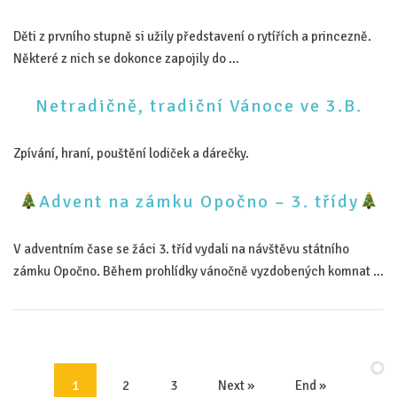
Děti z prvního stupně si užily představení o rytířích a princezně.
Některé z nich se dokonce zapojily do …
Netradičně, tradiční Vánoce ve 3.B.
Zpívání, hraní, pouštění lodiček a dárečky.
Advent na zámku Opočno – 3. třídy
V adventním čase se žáci 3. tříd vydali na návštěvu státního
zámku Opočno. Během prohlídky vánočně vyzdobených komnat …
1
2
3
Next »
End »