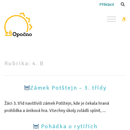
–
Se
Přihlásit
4.
B
W
bu
Rubrika:
4. B
Zámek Potštejn – 3. třídy
Žáci 3. tříd navštívili zámek Potštejn, kde je čekala hraná
prohlídka a úniková hra. Všechny úkoly zvládli splnit, …
Pohádka o rytířích