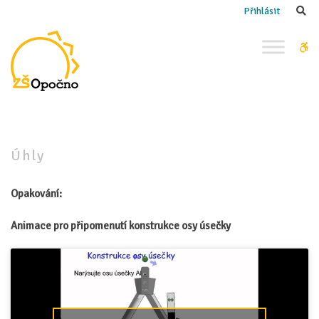
–
Se
Přihlásit
Úhly
W
bu
Úhly
Opakování:
Animace pro připomenutí konstrukce osy úsečky