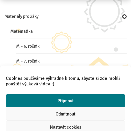
Materiály pro žáky
Matematika
M – 6. ročník
M – 7. ročník
M – 8. ročník
Cookies používáme výhradně k tomu, abyste si zde mohli
pouštět výuková videa :)
M – 9. ročník
Přijmout
Odmítnout
Nastavit cookies
2021 │
Aneta Španielová